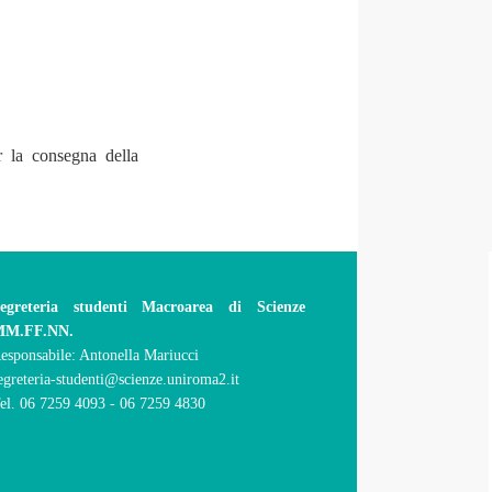
 la consegna della
egreteria studenti Macroarea di Scienze
MM.FF.NN.
esponsabile: Antonella Mariucci
egreteria-studenti@scienze.uniroma2.it
el. 06 7259 4093 - 06 7259 4830