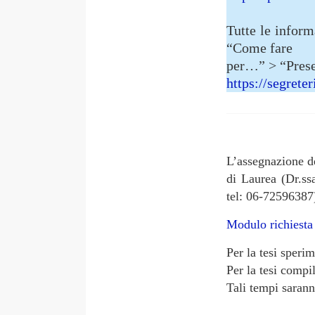
Tutte le inform
“Come fare
per…” > “Prese
https://segrete
L’assegnazione de
di Laurea (Dr.ss
tel: 06-72596387
Modulo richiesta
Per la tesi speri
Per la tesi compi
Tali tempi sarann