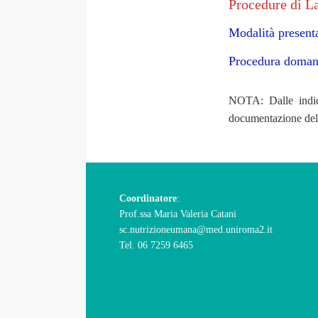
Procedure di La
Modalità present
Procedura doma
NOTA: Dalle indic
documentazione del
Coordinatore
:
Prof.ssa Maria Valeria Catani
sc.nutrizioneumana@med.uniroma2.it
Tel. 06 7259 6465