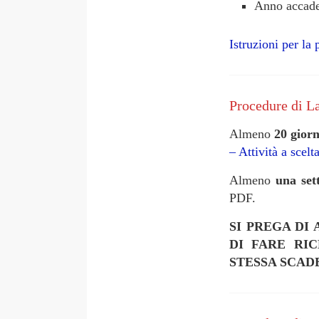
Anno accade
Istruzioni per la
Procedure di La
Almeno
20 gior
– Attività a scelt
Almeno
una set
PDF.
SI PREGA DI
DI FARE RI
STESSA SCAD