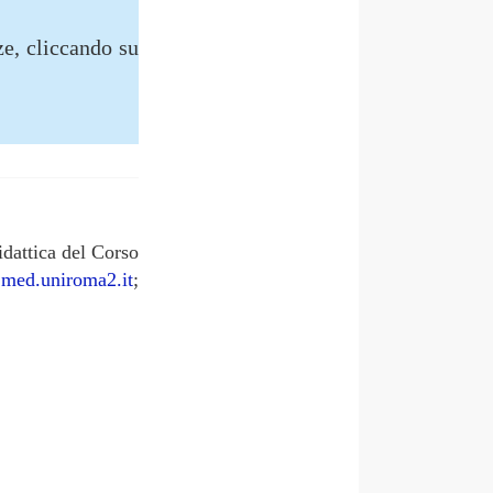
ze, cliccando su
idattica del Corso
med.uniroma2.it
;