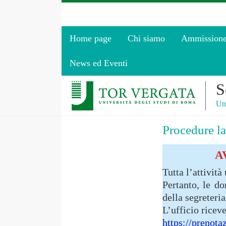
Home page
Chi siamo
Ammission
News ed Eventi
S
Uni
Procedure l
A
Tutta l’attività
Pertanto, le d
della segreteria
L’ufficio ricev
https://prenota