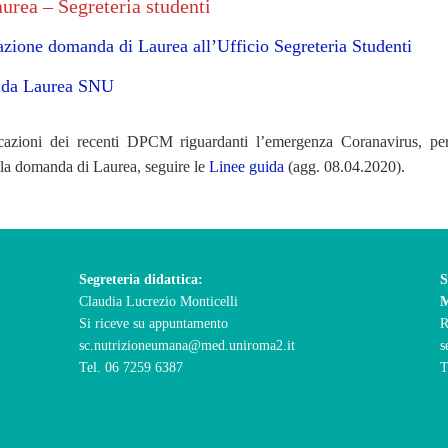
urea – Segreteria studenti
azione domanda di Laurea all’Ufficio Segreteria Studenti
nda Laurea SNU
azioni dei recenti DPCM riguardanti l’emergenza Coranavirus, per
la domanda di Laurea, seguire le
Linee guida
(agg. 08.04.2020).
Segreteria didattica
:
S
Claudia Lucrezio Monticelli
Si riceve su appuntamento
R
sc.nutrizioneumana@med.uniroma2.it
s
Tel. 06 7259 6387
T