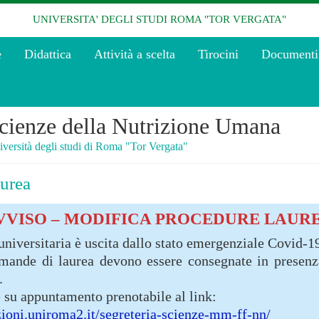
UNIVERSITA' DEGLI STUDI ROMA "TOR VERGATA"
e
Didattica
Attività a scelta
Tirocini
Documenti
cienze della Nutrizione Umana
versità degli studi di Roma "Tor Vergata"
aurea
VVISO – MODIFICA PROCEDURE LAUR
 universitaria è uscita dallo stato emergenziale Covid-1
omande di laurea devono essere consegnate in presenza
.
e su appuntamento prenotabile al link:
zioni.uniroma2.it/segreteria-scienze-mm-ff-nn/